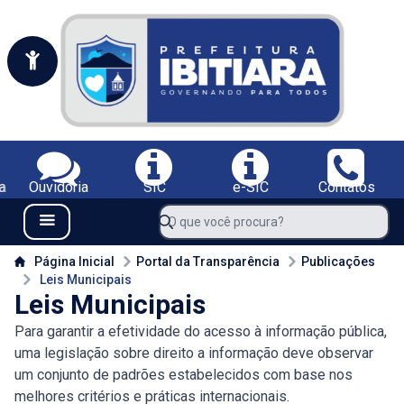
Portal da Prefeitura Municipal de Ibitiara-BA
Serviços da Prefeitura Municipal de Ibitiara-BA;
a
Ouvidoria
SIC
e-SIC
Contatos
Navegue pelo portal da Prefeitura de Ibitiara-BA
O que você procura?
Menu Bar
Conteúdo da Prefeitura de Ibitiara-BA
Página Inicial
Portal da Transparência
Publicações
Leis Municipais
Leis Municipais
Para garantir a efetividade do acesso à informação pública,
uma legislação sobre direito a informação deve observar
um conjunto de padrões estabelecidos com base nos
melhores critérios e práticas internacionais.