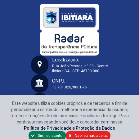
Localização:
Rua João Pessoa, nº 08 - Centro
Ibitiara-BA - CEP: 46700-000
Prefeitura Municipal de Ibitiara-BA
CNPJ:
13.781.828/0001-76
Localização:
Este website utiliza cookies próprios e de terceiros a fim de
Rua João Pessoa, nº 08 - Centro
Ibitiara-BA - CEP: 46700-000
personalizar o conteúdo, melhorar a experiência do usuário,
fornecer funções de mídias sociais e analisar o tráfego. Para
CNPJ:
continuar navegando você deve concordar com nossa
13.781.828/0001-76
Política de Privacidade e Proteção de Dados
Sim, eu aceito.
Não, eu não aceito.
Política de Privacidade e Proteção de Dados