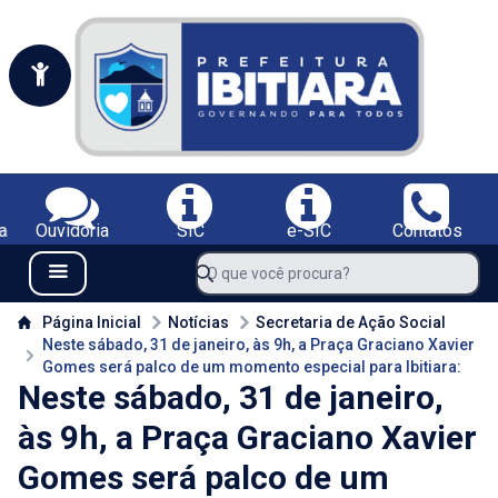
Portal da Prefeitura Municipal de Ibitiara-BA
Serviços da Prefeitura Municipal de Ibitiara-BA;
a
Ouvidoria
SIC
e-SIC
Contatos
Navegue pelo portal da Prefeitura de Ibitiara-BA
O que você procura?
Menu Bar
Conteúdo da Prefeitura de Ibitiara-BA
Página Inicial
Notícias
Secretaria de Ação Social
Neste sábado, 31 de janeiro, às 9h, a Praça Graciano Xavier
Gomes será palco de um momento especial para Ibitiara:
Neste sábado, 31 de janeiro,
às 9h, a Praça Graciano Xavier
Gomes será palco de um