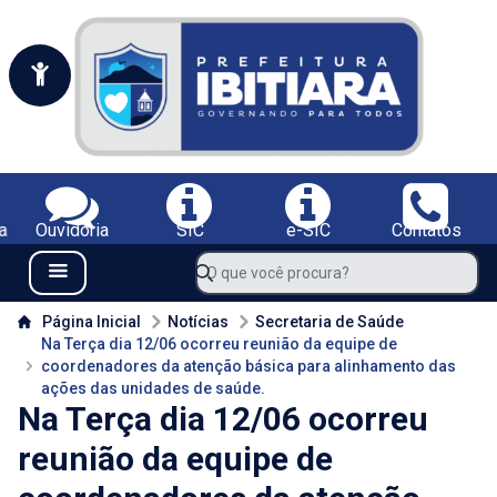
Portal da Prefeitura Municipal de Ibitiara-BA
Serviços da Prefeitura Municipal de Ibitiara-BA;
a
Ouvidoria
SIC
e-SIC
Contatos
Navegue pelo portal da Prefeitura de Ibitiara-BA
O que você procura?
Menu Bar
Conteúdo da Prefeitura de Ibitiara-BA
Página Inicial
Notícias
Secretaria de Saúde
Na Terça dia 12/06 ocorreu reunião da equipe de
coordenadores da atenção básica para alinhamento das
ações das unidades de saúde.
Na Terça dia 12/06 ocorreu
reunião da equipe de