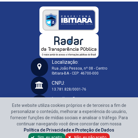
Localização:
Rua João Pessoa, nº 08 - Centro
Ibitiara-BA - CEP: 46700-000
Prefeitura Municipal de Ibitiara-BA
CNPJ:
13.781.828/0001-76
Localização:
Este website utiliza cookies próprios e de terceiros a fim de
Rua João Pessoa, nº 08 - Centro
Ibitiara-BA - CEP: 46700-000
personalizar o conteúdo, melhorar a experiência do usuário,
fornecer funções de mídias sociais e analisar o tráfego. Para
CNPJ:
continuar navegando você deve concordar com nossa
13.781.828/0001-76
Política de Privacidade e Proteção de Dados
Sim, eu aceito.
Não, eu não aceito.