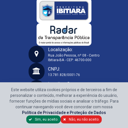
Localização:
Rua João Pessoa, nº 08 - Centro
Ibitiara-BA - CEP: 46700-000
Prefeitura Municipal de Ibitiara-BA
CNPJ:
13.781.828/0001-76
Localização:
Este website utiliza cookies próprios e de terceiros a fim de
Rua João Pessoa, nº 08 - Centro
Ibitiara-BA - CEP: 46700-000
personalizar o conteúdo, melhorar a experiência do usuário,
fornecer funções de mídias sociais e analisar o tráfego. Para
CNPJ:
continuar navegando você deve concordar com nossa
13.781.828/0001-76
Política de Privacidade e Proteção de Dados
Sim, eu aceito.
Não, eu não aceito.
Política de Privacidade e Proteção de Dados