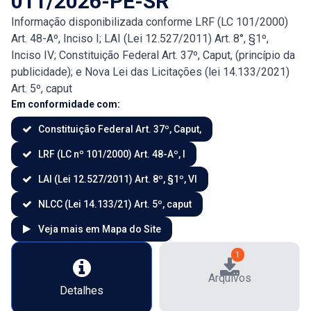
011/2026-PE-SR
Informação disponibilizada conforme LRF (LC 101/2000)
Art. 48-Aº, Inciso I; LAI (Lei 12.527/2011) Art. 8°, §1º,
Inciso IV; Constituição Federal Art. 37º, Caput, (princípio da
publicidade); e Nova Lei das Licitações (lei 14.133/2021)
Art. 5º, caput
Em conformidade com:
Constituição Federal Art. 37º, Caput,
LRF (LC nº 101/2000) Art. 48-Aº, I
LAI (Lei 12.527/2011) Art. 8º, §1º, VI
NLCC (Lei 14.133/21) Art. 5º, caput
Veja mais em Mapa do Site
1
Arquivos
Detalhes