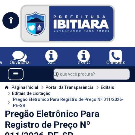
Portal da Prefeitura Municipal de Ibitiara-BA
Serviços da Prefeitura Municipal de Ibitiara-BA;
a
Ouvidoria
SIC
e-SIC
Contatos
Navegue pelo portal da Prefeitura de Ibitiara-BA
O que você procura?
Menu Bar
Conteúdo da Prefeitura de Ibitiara-BA
Página Inicial
Portal da Transparência
Editais
Editais de Licitação
Pregão Eletrônico Para Registro de Preço Nº 011/2026-
PE-SR
Pregão Eletrônico Para
Registro de Preço Nº