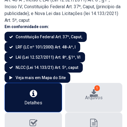
Inciso IV; Constituição Federal Art. 37º, Caput, (princípio da
publicidade); e Nova Lei das Licitações (lei 14.133/2021)
Art. 5º, caput
Em conformidade com:
Constituição Federal Art. 37º, Caput,
LRF (LC nº 101/2000) Art. 48-Aº, I
LAI (Lei 12.527/2011) Art. 8º, §1º, VI
NLCC (Lei 14.133/21) Art. 5º, caput
Veja mais em Mapa do Site
1
Arquivos
Detalhes