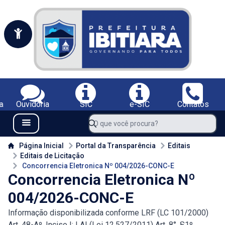
Portal da Prefeitura Municipal de Ibitiara-BA
Serviços da Prefeitura Municipal de Ibitiara-BA;
a
Ouvidoria
SIC
e-SIC
Contatos
Navegue pelo portal da Prefeitura de Ibitiara-BA
O que você procura?
Menu Bar
Conteúdo da Prefeitura de Ibitiara-BA
Página Inicial
Portal da Transparência
Editais
Editais de Licitação
Concorrencia Eletronica Nº 004/2026-CONC-E
Concorrencia Eletronica Nº
004/2026-CONC-E
Informação disponibilizada conforme LRF (LC 101/2000)
Art. 48-Aº, Inciso I; LAI (Lei 12.527/2011) Art. 8°, §1º,