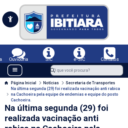
Portal da Prefeitura Municipal de Ibitiara-BA
Serviços da Prefeitura Municipal de Ibitiara-BA;
a
Ouvidoria
SIC
e-SIC
Contatos
Navegue pelo portal da Prefeitura de Ibitiara-BA
O que você procura?
Menu Bar
Conteúdo da Prefeitura de Ibitiara-BA
Página Inicial
Notícias
Secretaria de Transportes
Na última segunda (29) foi realizada vacinação anti rabica
na Cachoeira pela equipe de endemias e equipe do posto
Cachoeira.
Na última segunda (29) foi
realizada vacinação anti