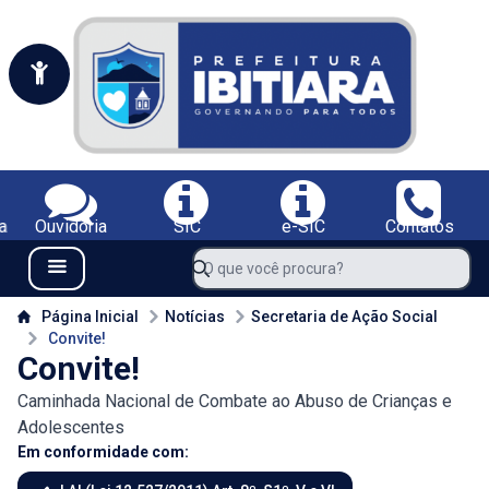
Portal da Prefeitura Municipal de Ibitiara-BA
Serviços da Prefeitura Municipal de Ibitiara-BA;
a
Ouvidoria
SIC
e-SIC
Contatos
Navegue pelo portal da Prefeitura de Ibitiara-BA
O que você procura?
Menu Bar
Conteúdo da Prefeitura de Ibitiara-BA
Página Inicial
Notícias
Secretaria de Ação Social
Convite!
Convite!
Caminhada Nacional de Combate ao Abuso de Crianças e
Adolescentes
Em conformidade com: