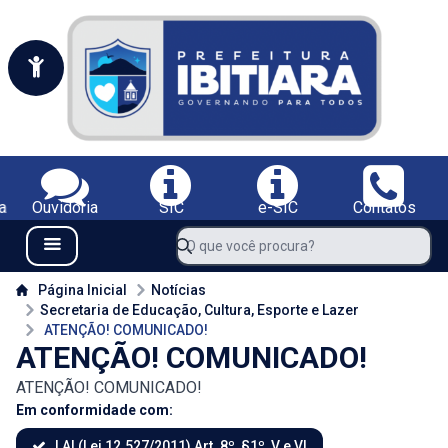
Portal da Prefeitura Municipal de Ibitiara-BA
Serviços da Prefeitura Municipal de Ibitiara-BA;
a
Ouvidoria
SIC
e-SIC
Contatos
Navegue pelo portal da Prefeitura de Ibitiara-BA
O que você procura?
Menu Bar
Conteúdo da Prefeitura de Ibitiara-BA
Página Inicial
Notícias
Secretaria de Educação, Cultura, Esporte e Lazer
ATENÇÃO! COMUNICADO!
ATENÇÃO! COMUNICADO!
ATENÇÃO! COMUNICADO!
Em conformidade com:
LAI (Lei 12.527/2011) Art. 8º, §1º, V e VI