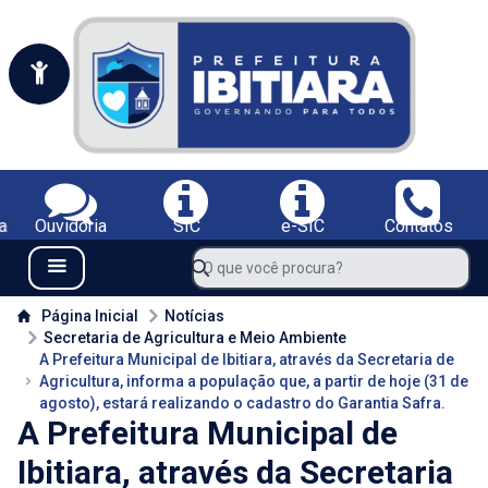
Portal da Prefeitura Municipal de Ibitiara-BA
Serviços da Prefeitura Municipal de Ibitiara-BA;
a
Ouvidoria
SIC
e-SIC
Contatos
Navegue pelo portal da Prefeitura de Ibitiara-BA
O que você procura?
Menu Bar
Conteúdo da Prefeitura de Ibitiara-BA
Página Inicial
Notícias
Secretaria de Agricultura e Meio Ambiente
A Prefeitura Municipal de Ibitiara, através da Secretaria de
Agricultura, informa a população que, a partir de hoje (31 de
agosto), estará realizando o cadastro do Garantia Safra.
A Prefeitura Municipal de
Ibitiara, através da Secretaria