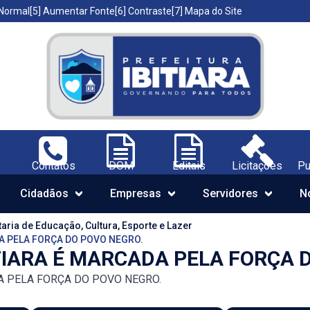
 Normal
[5] Aumentar Fonte
[6] Contraste
[7] Mapa do Site
iara-BA;
Contatos
DOM
Editais
Licitações
Pu
Navegue pelo portal da Prefeitur
Cidadãos
Empresas
Servidores
N
aria de Educação, Cultura, Esporte e Lazer
DA PELA FORÇA DO POVO NEGRO.
ITIARA É MARCADA PELA FORÇA 
DA PELA FORÇA DO POVO NEGRO.