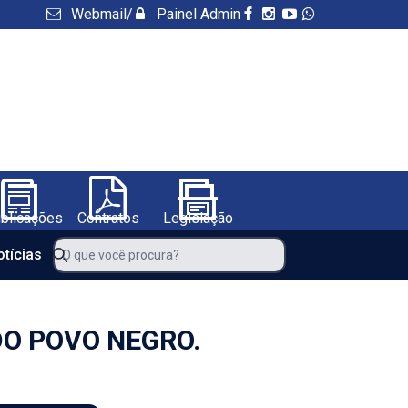
Webmail
/
Painel Admin
blicações
Contratos
Legislação
NFS-e
Certidões
a de Ibitiara-BA
O que você procura?
otícias
DO POVO NEGRO.