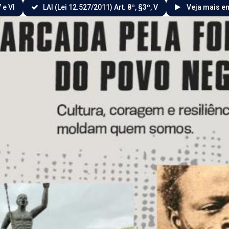
 e VI
LAI (Lei 12.527/2011) Art. 8º, §3º, V
Veja mais em