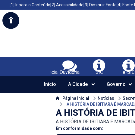
Portal da Prefeitura Municipal de Ibitiara-BA
Acessibilidade da Prefeitura de Ibitiara-BA
[1] Ir para o Conteúdo
[2] Acessibilidade
[3] Diminuir Fonte
[4] Fonte
Serviços da Prefeitura Municipal de Ibit
Transparência
Ouvidoria
SIC
e-SIC
Início
A Cidade
Governo
Conteúdo da Prefeitura de Ibitiara-BA
Página Inicial
Notícias
Secret
A HISTÓRIA DE IBITIARA É MARCA
A HISTÓRIA DE IB
A HISTÓRIA DE IBITIARA É MARCA
Em conformidade com: