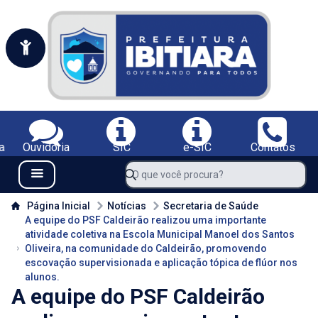
Portal da Prefeitura Municipal de Ibitiara-BA
Serviços da Prefeitura Municipal de Ibitiara-BA;
a
Ouvidoria
SIC
e-SIC
Contatos
Navegue pelo portal da Prefeitura de Ibitiara-BA
O que você procura?
Menu Bar
Conteúdo da Prefeitura de Ibitiara-BA
Página Inicial
Notícias
Secretaria de Saúde
A equipe do PSF Caldeirão realizou uma importante
atividade coletiva na Escola Municipal Manoel dos Santos
Oliveira, na comunidade do Caldeirão, promovendo
escovação supervisionada e aplicação tópica de flúor nos
alunos.
A equipe do PSF Caldeirão