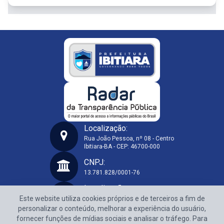
Localização:
Rua João Pessoa, nº 08 - Centro
Ibitiara-BA - CEP: 46700-000
Prefeitura Municipal de Ibitiara-BA
CNPJ:
13.781.828/0001-76
Localização:
Este website utiliza cookies próprios e de terceiros a fim de
Rua João Pessoa, nº 08 - Centro
Ibitiara-BA - CEP: 46700-000
personalizar o conteúdo, melhorar a experiência do usuário,
fornecer funções de mídias sociais e analisar o tráfego. Para
CNPJ: